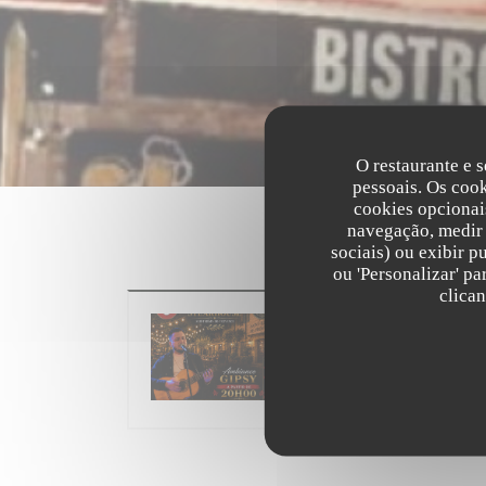
O restaurante e s
pessoais. Os coo
cookies opcionai
navegação, medir 
sociais) ou exibir p
ou 'Personalizar' p
clica
De 18/06/2026 a 25/08/2026 do 19
((ABRE
MAIS INFORMAÇÕES