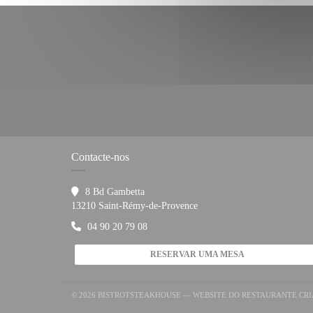
Contacte-nos
8 Bd Gambetta
((abre numa nova janela))
13210 Saint-Rémy-de-Provence
04 90 20 79 08
RESERVAR UMA MESA
© 2026 BISTROTSTEAKHOUSE — WEBSITE DO RESTAURANTE CR