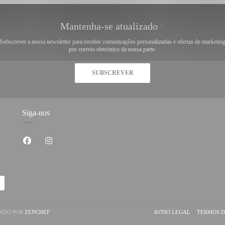
Mantenha-se atualizado
*
Subscrever a nossa newsletter para receber comunicações personalizadas e ofertas de marketin
por correio eletrónico da nossa parte.
SUBSCREVER
Siga-nos
Facebook ((abre numa nova janela))
Instagram ((abre numa nova janela))
((ABRE NUMA NOVA JANELA))
IADO POR
ZENCHEF
AVISO LEGAL
TERMOS D
((ABRE NUMA NOV