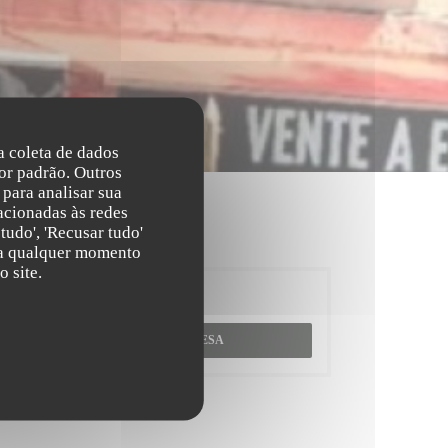
na coleta de dados
or padrão. Outros
para analisar sua
acionadas às redes
tudo', 'Recusar tudo'
s a qualquer momento
 site.
Reserva
RESERVAR UMA MESA