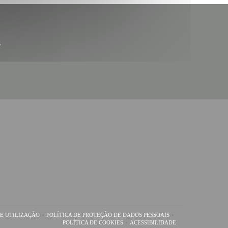
g
E UTILIZAÇÃO
POLÍTICA DE PROTEÇÃO DE DADOS PESSOAIS
A JANELA))
((ABRE NUMA NOVA JANELA))
((ABRE NUMA NOVA JANELA))
POLÍTICA DE COOKIES
ACESSIBILIDADE
((ABRE NUMA NOVA JANELA))
((ABRE NUMA NOVA JANELA