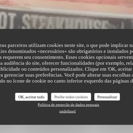
eus parceiros utilizam cookies neste site, o que pode implicar 
Eventos
kies denominados «necessários» são obrigatórios e instalados p
s requerem seu consentimento. Esses cookies opcionais servem 
a audiência do site, oferecer funcionalidades (por exemplo, rel
ublicidade ou conteúdos personalizados. Clique em 'OK, aceitar 
ara gerenciar suas preferências. Você pode alterar suas escolha
ndo no ícone de cookie no canto inferior esquerdo das páginas do
h00 no 23h00
OK, aceitar tudo
Proíbe todos cookies
Personalizar
Política de proteção de dados pessoais
 NUMA NOVA JANELA))
undefined