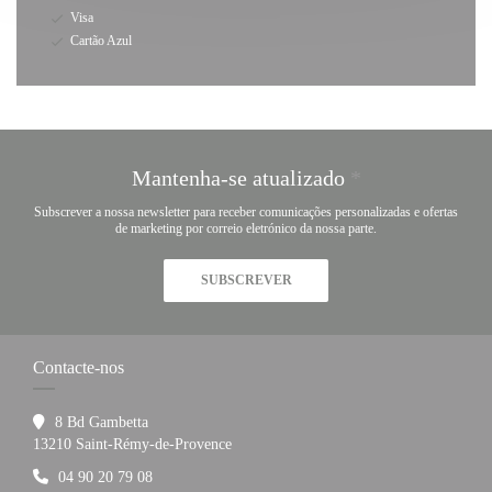
Visa
Cartão Azul
Mantenha-se atualizado
*
Subscrever a nossa newsletter para receber comunicações personalizadas e ofertas
de marketing por correio eletrónico da nossa parte.
SUBSCREVER
Contacte-nos
8 Bd Gambetta
((abre numa nova janela))
13210 Saint-Rémy-de-Provence
04 90 20 79 08