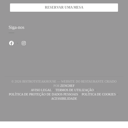
RESERVAR UMA MESA
Siga-nos
Facebook ((abre numa nova janela))
Instagram ((abre numa nova janela))
© 2026 BISTROTSTEAKHOUSE — WEBSITE DO RESTAURANTE CRIADO
((ABRE NUMA NOVA JANELA))
POR
ZENCHEF
AVISO LEGAL
TERMOS DE UTILIZAÇÃO
((ABRE NUMA NOVA JANELA))
((ABRE NUMA NOVA JANELA))
POLÍTICA DE PROTEÇÃO DE DADOS PESSOAIS
POLÍTICA DE COOKIES
((ABRE NUMA NOVA JANELA))
((ABRE NUMA NOV
ACESSIBILIDADE
((ABRE NUMA NOVA JANELA))