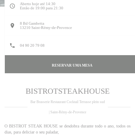
Aberto hoje até 14:30
Então de 19:00 para 21:30
8 Bd Gambetta
((abre numa nova janela))
13210 Saint-Rémy-de-Provence
04 90 20 79 08
RESERVAR UMA MESA
BISTROTSTEAKHOUSE
Bar Brasserie Restaurant Cocktail Terrasse plein sud
|
Saint-Rémy-de-Provence
O BISTROT STEAK HOUSE se desdobra durante todo o ano, todos os
dias, para deliciar o seu paladar,