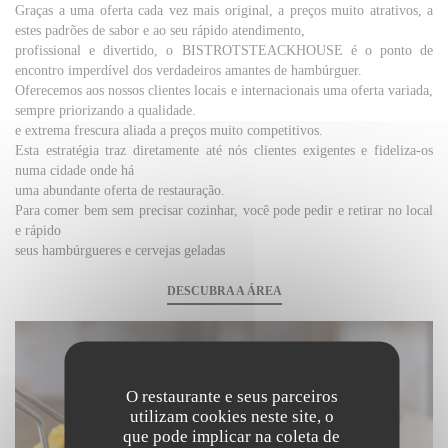
Graças a uma oferta cada vez mais original, a preços muito atrativos, a
estes padrões de sabor e ao seu rápido atendimento,
profissional e divertido, o BISTROTSTEACKHOUSE é o ponto de
encontro imperdível dos verdadeiros amantes de hambúrguer.
Oferecemos aos nossos clientes locais e internacionais uma oferta variada,
sempre priorizando a qualidade.
e extrema frescura aliada a preços muito competitivos.
Esta estratégia traz diretamente até nós clientes exigentes e fideliza-os
numa cidade onde há
uma abundante oferta de restauração.
Para comer bem sem precisar cozinhar, você pode pedir e retirar no local
e rápido
seus hambúrgueres e cervejas geladas
DESCUBRA A ÁREA
O restaurante e seus parceiros
utilizam cookies neste site, o
que pode implicar na coleta de