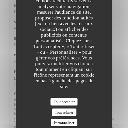
cookies facultatifs servent à
Métro
analyser votre navigation,
mesurer l'audience du site,
Non concerné
proposer des fonctionnalités
Station de vélos
(ex : en lien avec les réseaux
Non concerné
sociaux) ou afficher des
publicités ou contenus
Bus
personnalisés. Cliquez sur «
50m
Tout accepter », « Tout refuser
» ou « Personnaliser » pour
Parking
gérer vos préférences. Vous
50m
pouvez modifier vos choix à
tout moment en cliquant sur
Horaires
l'icône représentant un cookie
Lun
-
Dim
en bas à gauche des pages du
12h00 - 14h30
19h00 - 21h30
•
site.
Cuisine
Produits frais, Fait maison, Burger, Brunch Burger, Burgers gourmets,
Tout accepter
Hamburger, Burger - Pastrami, Fromages, Sans Gluten, Sans viande ,
Sans lactose et autres allergènes, Artisanale, Glace artisanale, Vins bio et
Tout refuser
bières artisanales, Salades, Bar à salade, Salades créatives, Gourmande et
saine, Produits de saison, Fraîche et saine, Provençale, Hallal, Américaine,
Personnaliser
Végétalienne, Friterie, Friture, Tapas, Tapas élaborées, Poissons, Viandes
& poissons à la plancha, spécialisé poisson, Plancha, Restauration Rapide,