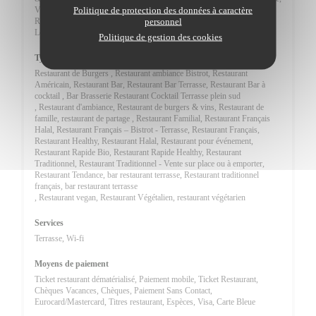
Politique de protection des données à caractère
Vegan Friendly, vegan, Tartare, Végétarienne, Plats végétariens,
personnel
Restaurant Bar, Cuisine à partager, Locale, Cuisine Locale, Produit
Locaux, Produits Locaux
Politique de gestion des cookies
Type de restaurant
Restaurant de Burgers , Restaurant ambiance Bistrot, Restaurant
Américain, Restaurant Bar, Restaurant Bar Terrasse, Restaurant Bar à
cocktail , Bar Brasserie Restaurant Cocktail Terrasse plein sud
, Restaurant d'ambiance, Restaurant de burgers & vins, Restaurant de
famille, restaurant de partage , Restaurant Familial, Restaurant Français
Halal, Restaurant Français – Bistrot - Terrasse, Restaurant Français,
Restaurant Healthy, Restaurant Halal, Restaurant pour événement,
Restaurant Rapide Bio, Restaurant Rapide Healthy, Restaurant
Traditionnel, Restaurant Traditionnel - Vente sur place ou à emporter,
Restaurant Tendance, bar restaurant terrasse, Restaurant traditionnel
français, bar restaurant terrasse
, Restaurant vegan, Restaurant Végétalien, restaurant végétarien
Services
Terrasse, Wi-fi
Moyens de paiement
Ticket restaurant dématérialisé, Paiement mobile, Ticket Restaurant,
Chèques Vacances, Chèques, Paiement Sans Contact,
Eurocard/Mastercard, Titres restaurant, Espèces, Visa, Carte Bleue