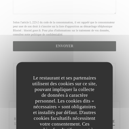
Selon l'article L.223-2 du code de la consommation, il est rappelé que le consommateur
peut user de son droit à s'inscrire sur la liste d'opposition au démarchage téléphonique
Bloctel :
bloctel.gouv.fr
. Pour plus d'informations sur le traitement de vos données,
consultez notre
politique de confidentialité
.
Réservation
Le restaurant et ses partenaires
utilisent des cookies sur ce site,
RÉSERVER
pouvant impliquer la collecte
de données à caractère
personnel. Les cookies dits «
nécessaires » sont obligatoires
Infos pratiques
et installés par défaut. D'autres
cookies facultatifs nécessitent
8 Bd Gambetta
ITINÉRAIRE
votre consentement. Ces
((ouvre une nouvelle fenêtre))
13210 Saint-Rémy-de-Provence